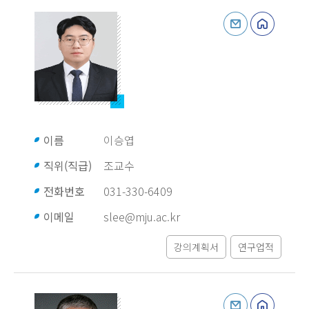
이름
이승엽
직위(직급)
조교수
전화번호
031-330-6409
이메일
slee@mju.ac.kr
강의계획서
연구업적