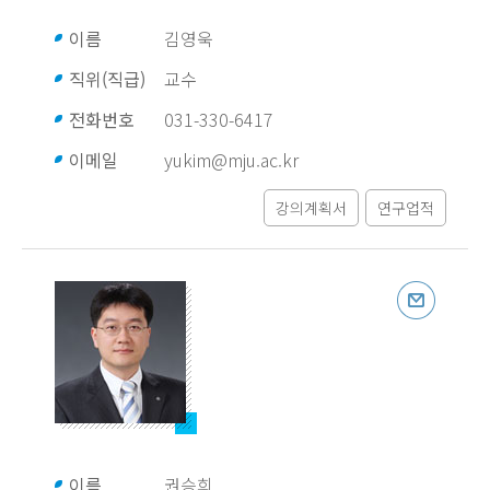
이름
김영욱
직위(직급)
교수
전화번호
031-330-6417
이메일
yukim@mju.ac.kr
강의계획서
연구업적
이름
권승희