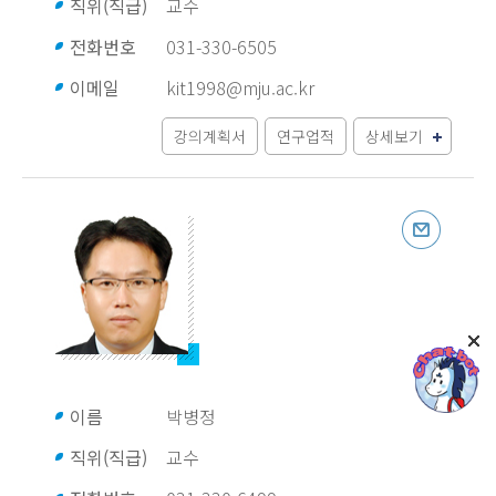
직위(직급)
교수
전화번호
031-330-6505
이메일
kit1998@mju.ac.kr
강의계획서
연구업적
상세보기
이름
박병정
직위(직급)
교수