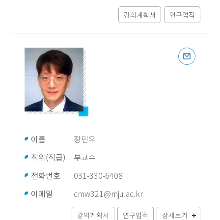
강의계획서
연구업적
이름
장민우
직위(직급)
부교수
전화번호
031-330-6408
이메일
cmw321@mju.ac.kr
강의계획서
연구업적
상세보기