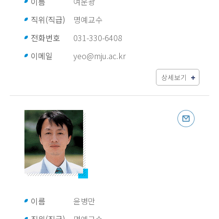
이름
여운광
직위(직급)
명예교수
전화번호
031-330-6408
이메일
yeo@mju.ac.kr
상세보기
이름
윤병만