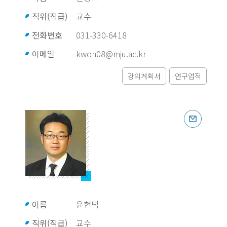
직위(직급)
교수
전화번호
031-330-6418
이메일
kwon08@mju.ac.kr
강의계획서
연구업적
이름
윤현덕
직위(직급)
교수