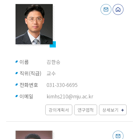
이름
김한승
직위(직급)
교수
전화번호
031-330-6695
이메일
kimhs210@mju.ac.kr
강의계획서
연구업적
상세보기