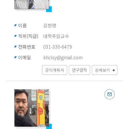
이름
김현명
직위(직급)
대학주임교수
전화번호
031-330-6479
이메일
khclsy@gmail.com
강의계획서
연구업적
상세보기