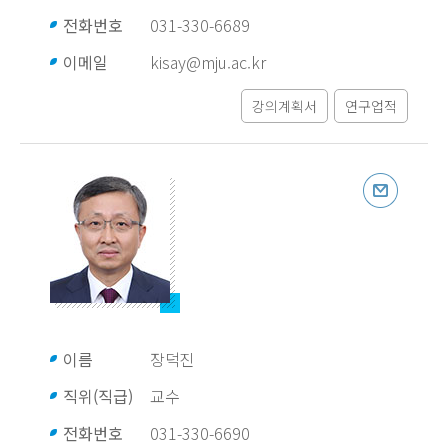
전화번호
031-330-6689
이메일
kisay@mju.ac.kr
강의계획서
연구업적
이름
장덕진
직위(직급)
교수
전화번호
031-330-6690