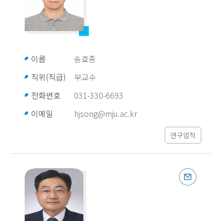
이름
송효종
직위(직급)
부교수
전화번호
031-330-6693
이메일
hjsong@mju.ac.kr
연구업적