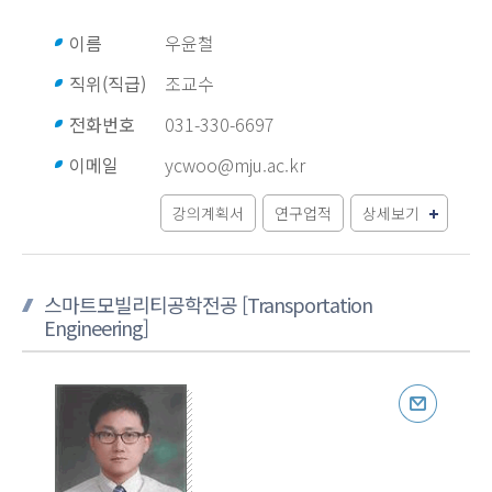
이름
우윤철
직위(직급)
조교수
전화번호
031-330-6697
이메일
ycwoo@mju.ac.kr
강의계획서
연구업적
상세보기
스마트모빌리티공학전공 [Transportation
Engineering]