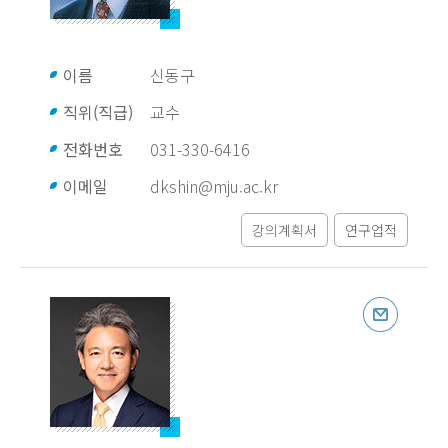
이름
신동구
직위(직급)
교수
전화번호
031-330-6416
이메일
dkshin@mju.ac.kr
강의계획서
연구업적