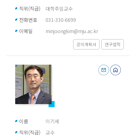
직위(직급)
대학주임교수
전화번호
031-330-6699
이메일
minjoongkim@mju.ac.kr
강의계획서
연구업적
이름
이기세
직위(직급)
교수