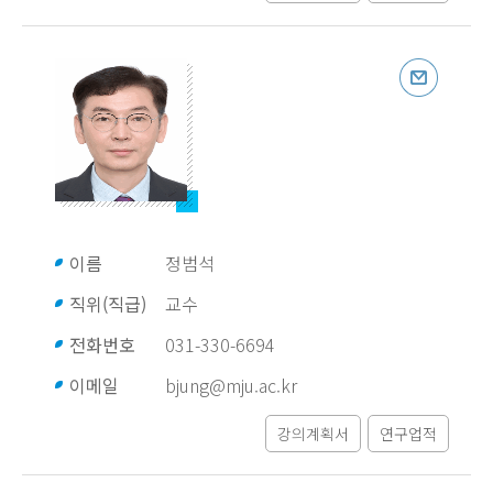
이름
정범석
직위(직급)
교수
전화번호
031-330-6694
이메일
bjung@mju.ac.kr
강의계획서
연구업적