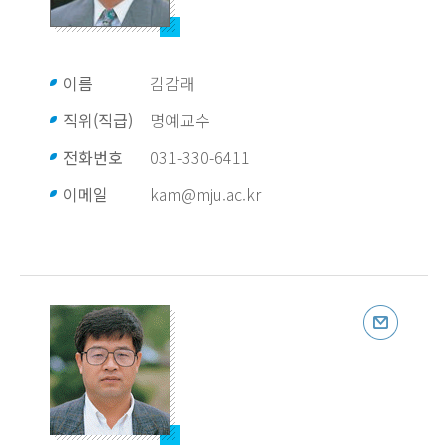
이름
김감래
직위(직급)
명예교수
전화번호
031-330-6411
이메일
kam@mju.ac.kr