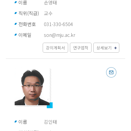
이름
손영태
직위(직급)
교수
전화번호
031-330-6504
이메일
son@mju.ac.kr
강의계획서
연구업적
상세보기
이름
김인태