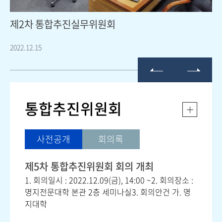
명지대학교] 제2차 명지대학교 및 명지전문대학 통합 관련 공청회 개최
제2차 통합추진실무위원회
명
2022.12.15
202
통합추진위원회
사전공개
회의록
제5차 통합추진위원회 회의 개최
1. 회의일시 : 2022.12.09(금), 14:00 ~2. 회의장소 :
명지전문대학 본관 2층 세미나실3. 회의안건 가. 명
지대학