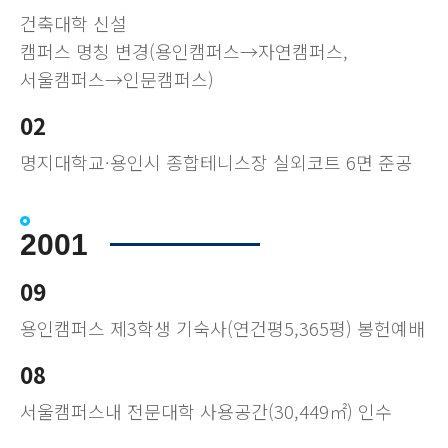
건축대학 신설
캠퍼스 명칭 변경(용인캠퍼스→자연캠퍼스,
서울캠퍼스→인문캠퍼스)
02
명지대학교·용인시 종합테니스장 실외코트 6면 준공
2001
09
용인캠퍼스 제3학생 기숙사(연건평5,365평) 봉헌예배
08
서울캠퍼스내 전문대학 사용공간(30,449㎡) 인수