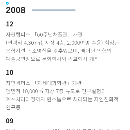
2008
12
자연캠퍼스 「60주년채플관」개관
(연멱적 4,307㎡, 지상 4층, 2,000여명 수용) 최첨단
음향시설과 조명실을 갖추었으며, 빼어난 외형의
예술공연장으로 문화행사와 종교행사 개최
10
자연캠퍼스 「차세대과학관」개관
연면적 10,000㎡ 지상 7층 규모로 연구실험의
폐수처리과정까지 원스톱으로 처리되는 자연친화적
연구동
09