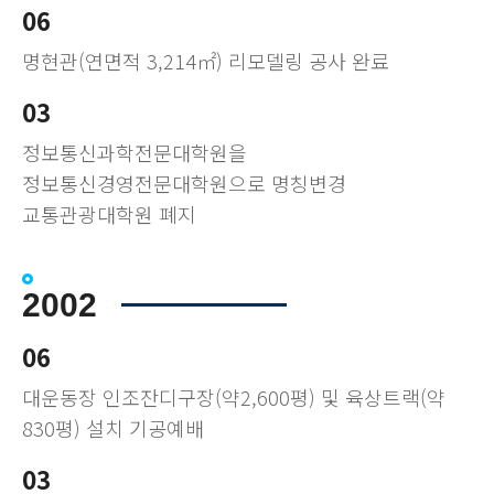
06
명현관(연면적 3,214㎡) 리모델링 공사 완료
03
정보통신과학전문대학원을
정보통신경영전문대학원으로 명칭변경
교통관광대학원 폐지
2002
06
대운동장 인조잔디구장(약2,600평) 및 육상트랙(약
830평) 설치 기공예배
03