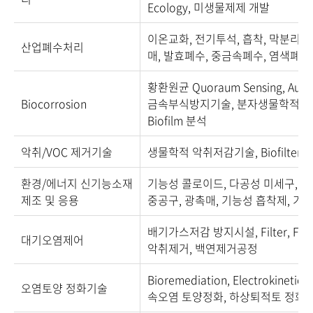
Ecology, 미생물제제 개발
이온교화, 전기투석, 흡착, 막분리공
산업폐수처리
매, 발효폐수, 중금속폐수, 염색폐
황환원균 Quoraum Sensing, Auto
Biocorrosion
금속부식방지기술, 분자생물학적 
Biofilm 분석
악취/VOC 제거기술
생물학적 악취저감기술, Biofilter 
환경/에너지 신기능소재
기능성 콜로이드, 다공성 미세구, Foam
제조 및 응용
중공구, 광촉매, 기능성 흡착제, 기
배기가스저감 방지시설, Filter, Filter
대기오염제어
악취제거, 백연제거공정
Bioremediation, Electrokineti
오염토양 정화기술
속오염 토양정화, 하상퇴적토 정화