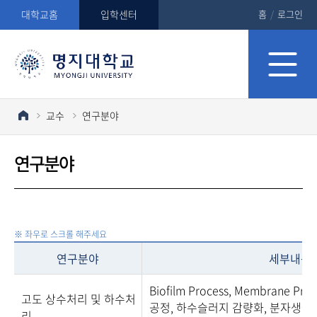
대학교홈
입학센터
홈
/
로그인
교수
연구분야
연구분야
연구분야
세부내용
Biofilm Process, Membrane 
고도 상수처리 및 하수처
공정, 하수슬러지 감량화, 분자생물
리