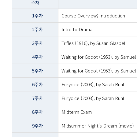
주차
이름
-
1주차
Course Overview; Introduction
주차
및
2주차
Intro to Drama
주제내용
3주차
Trifles (1916), by Susan Glaspell
4주차
Waiting for Godot (1953), by Samuel
5주차
Waiting for Godot (1953), by Samuel
6주차
Eurydice (2003), by Sarah Ruhl
7주차
Eurydice (2003), by Sarah Ruhl
8주차
Midterm Exam
9주차
Midsummer Night’s Dream (movie)