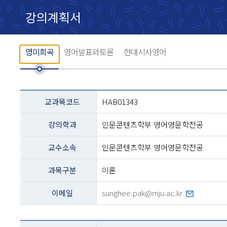
강의계획서
영미희곡
영어발표와토론
현대시사영어
교과목
교과목코드
HAB01343
설명
-
강의학과
인문콘텐츠학부 영어영문학전공
코드,
교과명,
학과,
교수소속
인문콘텐츠학부 영어영문학전공
교수,
과정구분,
과목구분
이론
전화번호등의
내용
이메일
sunghee.pak@mju.ac.kr
테이블