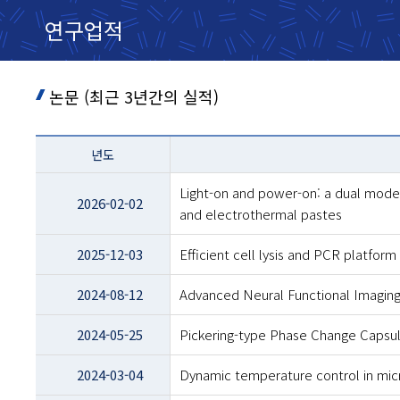
연구업적
논문 (최근 3년간의 실적)
테이블
년도
이름
-
Light-on and power-on: a dual mode 
년도
2026-02-02
and electrothermal pastes
및
제목
2025-12-03
Efficient cell lysis and PCR platform
2024-08-12
Advanced Neural Functional Imaging
2024-05-25
Pickering-type Phase Change Capsul
2024-03-04
Dynamic temperature control in microf