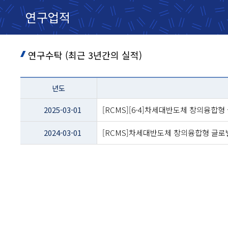
연구업적
연구수탁 (최근 3년간의 실적)
테이블
년도
이름
-
2025-03-01
[RCMS][6-4]차세대반도체 창의융합
년도
및
2024-03-01
[RCMS]차세대반도체 창의융합형 글로벌
제목