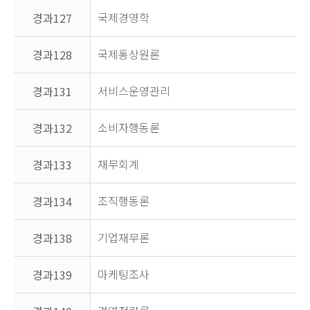
국제경영학
경과127
국제통상원론
경과128
서비스운영관리
경과131
소비자행동론
경과132
재무회계
경과133
조직행동론
경과134
기업재무론
경과138
마케팅조사
경과139