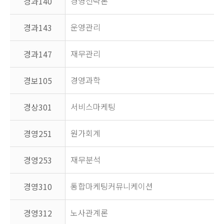
경영전략론
경과140
운영관리
경과143
재무관리
경과147
경영과학
경보105
서비스마케팅
경상301
원가회계
경영251
재무분석
경영253
통합마케팅커뮤니케이션
경영310
노사관계론
경영312